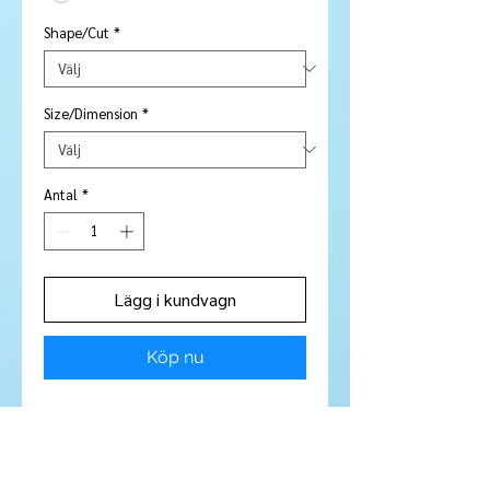
Shape/Cut
*
Size/Dimension
*
Antal
*
Lägg i kundvagn
Köp nu
Stone Type:
Kunzite
Colour:
Mostly clear with a slight