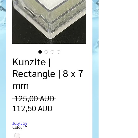
Kunzite |
Rectangle | 8 x 7
mm
Ordinarie
 125,00 AUD 
Reapris
pris
112,50 AUD
July Joy
Colour
*