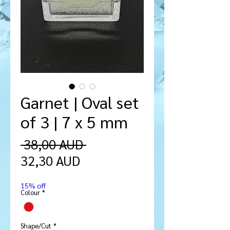
Garnet | Oval set
of 3 | 7 x 5 mm
Ordinarie
 38,00 AUD 
Reapris
pris
32,30 AUD
15% off
Colour
*
Shape/Cut
*