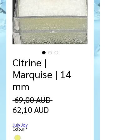
Citrine |
Marquise | 14
mm
Ordinarie
 69,00 AUD 
Reapris
pris
62,10 AUD
July Joy
Colour
*