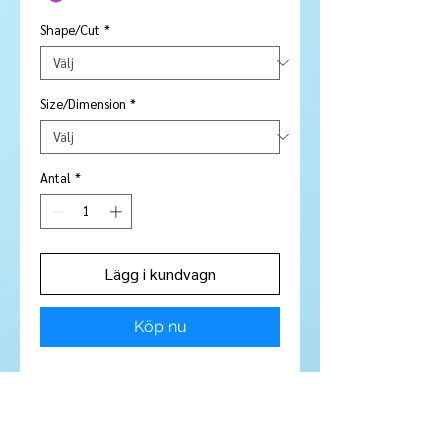
Shape/Cut
*
Size/Dimension
*
Antal
*
Lägg i kundvagn
Köp nu
Stone Type:
Ametrine
Colour:
Purple / Gold