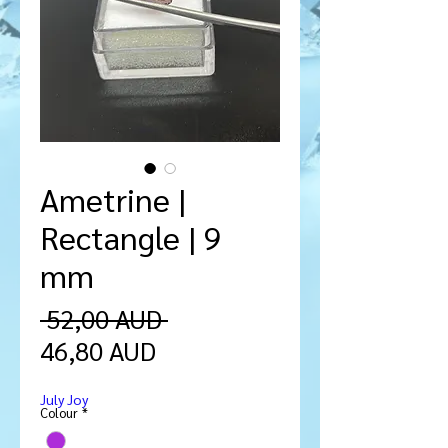
Ametrine |
Rectangle | 9
mm
Ordinarie
 52,00 AUD 
Reapris
pris
46,80 AUD
July Joy
Colour
*