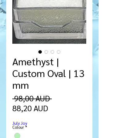
Amethyst |
Custom Oval | 13
mm
Ordinarie
 98,00 AUD 
Reapris
pris
88,20 AUD
July Joy
Colour
*