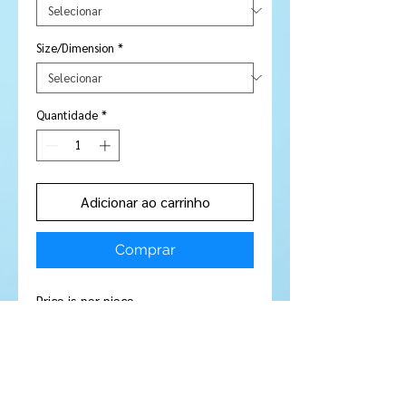
Size/Dimension
*
Quantidade
*
Adicionar ao carrinho
Comprar
Price is per piece
Stone Type:
Sapphire
Colour:
Violet
Shape/Cut:
Round
Size/Dimensions:
2.2 mm
Carats:
N / A