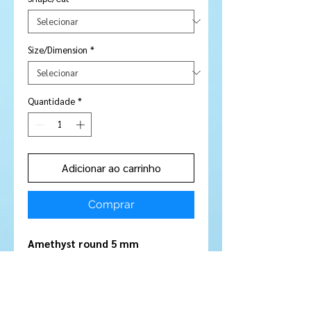
Size/Dimension
*
Quantidade
*
Adicionar ao carrinho
Comprar
Amethyst round 5 mm
Stone Type:
Amethyst
Colour:
Royal Purple
Shape/Cut:
Round