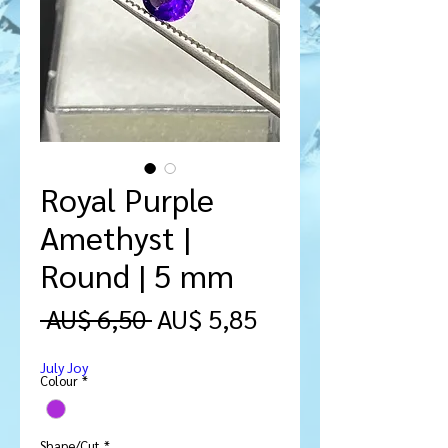
Royal Purple
Amethyst |
Round | 5 mm
Preço
Preço
 AU$ 6,50 
AU$ 5,85
normal
promocional
July Joy
Colour
*
Shape/Cut
*