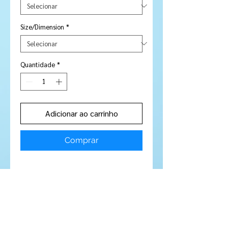
Size/Dimension
*
Quantidade
*
Adicionar ao carrinho
Comprar
Stone Type:
Sapphire
Colour:
Red / Orange
Shape/Cut:
Pear
Size/Dimensions:
6.23 x 4.71 mm
Carats:
.65