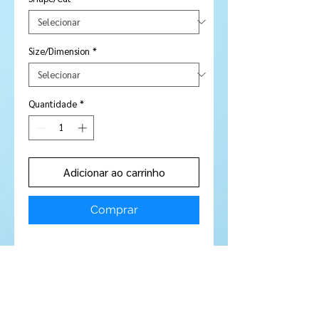
Size/Dimension
*
Quantidade
*
Adicionar ao carrinho
Comprar
Stone Type:
Garnet
Colour:
Red / Orange
Shape/Cut:
Square
Size/Dimensions:
2 mm