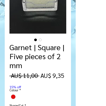
Garnet | Square |
Five pieces of 2
mm
Preço
Preço
 AU$ 11,00 
AU$ 9,35
normal
promocional
15% off
Colour
*
Shape/Cut
*