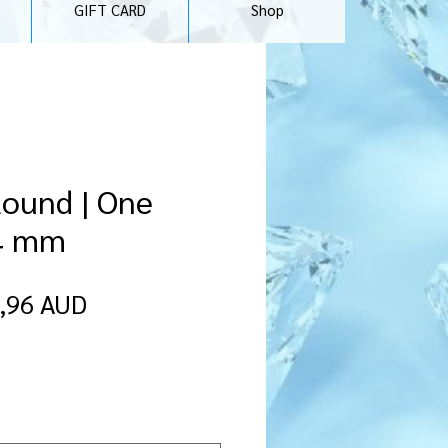
GIFT CARD
Shop
 Round | One
 4 mm
egularna
Cena
,96 AUD
ena
Rabatowa