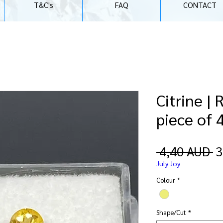
T&C's
FAQ
CONTACT
Citrine |
piece of
R
 4,40 AUD 
3
c
July Joy
Colour
*
Shape/Cut
*