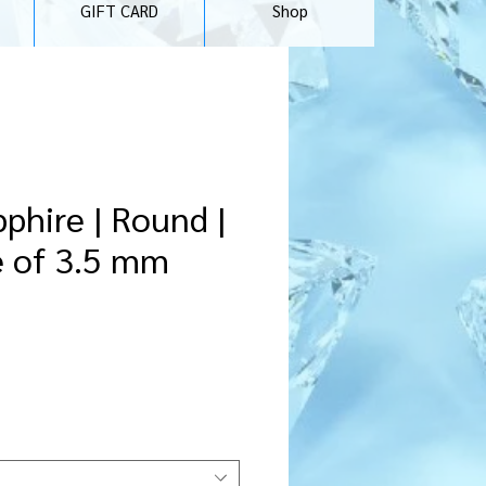
GIFT CARD
Shop
phire | Round |
e of 3.5 mm