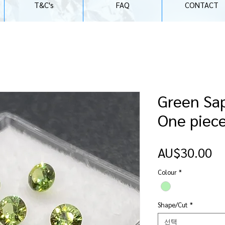
T&C's
FAQ
CONTACT
Green Sap
One piec
가
AU$30.00
격
Colour
*
Shape/Cut
*
선택