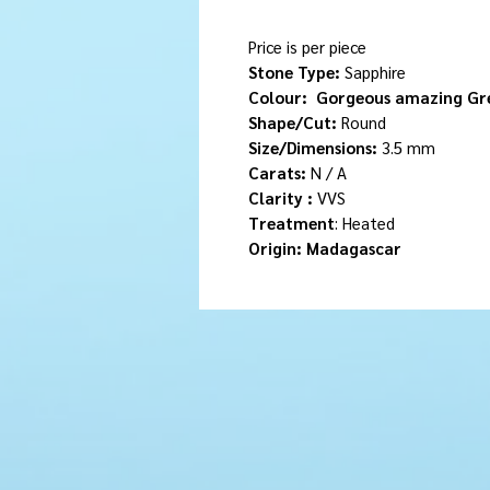
Price is per piece
Stone Type:
Sapphire
Colour:
Gorgeous amazing G
Shape/Cut:
Round
Size/Dimensions:
3.5 mm
Carats:
N / A
Clarity :
VVS
Treatment
: Heated
Origin: Madagascar