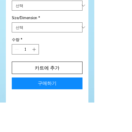
Size/Dimension
*
수량
*
카트에 추가
구매하기
Stone Type:
Sapphire
Colour:
Deep gorgeous burnt
Orange - Stunning
Shape/Cut:
Round