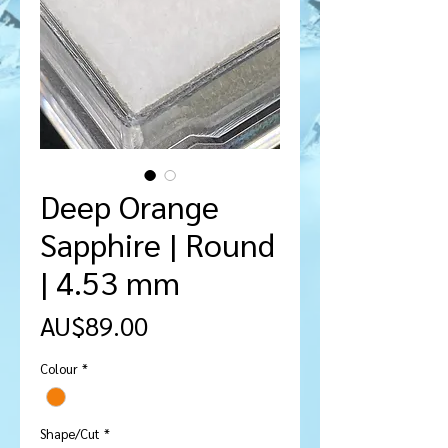
Deep Orange
Sapphire | Round
| 4.53 mm
가
AU$89.00
격
Colour
*
Shape/Cut
*