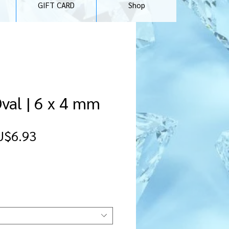
GIFT CARD
Shop
Oval | 6 x 4 mm
할
U$6.93
인
가