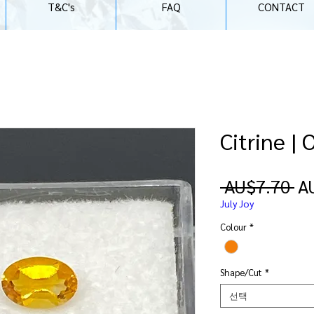
T&C's
FAQ
CONTACT
Citrine | 
일
 AU$7.70 
A
반
July Joy
가
Colour
*
Shape/Cut
*
선택