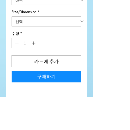
Size/Dimension
*
수량
*
카트에 추가
구매하기
Stone Type:
Ametrine
Colour:
Purple / Gold
Shape/Cut:
Custom Rectangle
Size/Dimensions: 9.54 x 6.47 x
5.52
mm