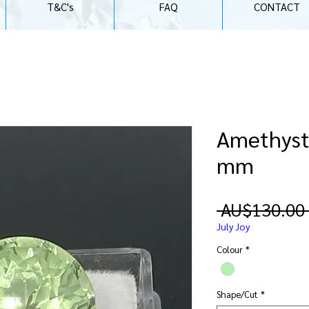
T&C's
FAQ
CONTACT
Amethyst 
mm
 AU$130.00 
July Joy
Colour
*
Shape/Cut
*