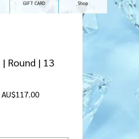
GIFT CARD
Shop
| Round | 13
일
할
AU$117.00
반
인
가
가