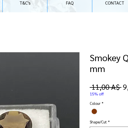
T&C's
FAQ
CONTACT
Smokey Qu
mm
P
 11,00 A$ 
9
r
15% off
Colour
*
Shape/Cut
*