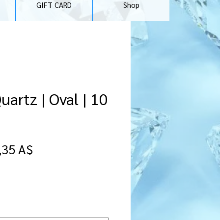
GIFT CARD
Shop
artz | Oval | 10
rezzo
Prezzo
,35 A$
egolare
scontato