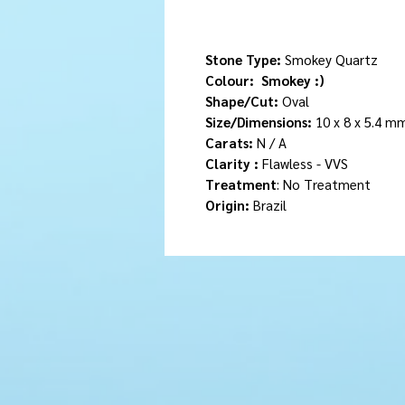
Stone Type:
Smokey Quartz
Colour:
Smokey :)
Shape/Cut:
Oval
Size/Dimensions:
10 x 8 x 5.4 
Carats:
N / A
Clarity :
Flawless - VVS
Treatment
: No Treatment
Origin:
Brazil