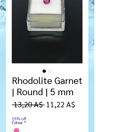
Rhodolite Garnet
| Round | 5 mm
Prezzo
Prezzo
 13,20 A$ 
11,22 A$
regolare
scontato
15% off
Colour
*