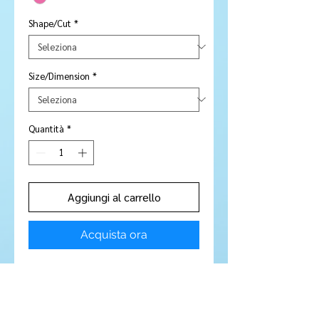
Shape/Cut
*
Size/Dimension
*
Quantità
*
Aggiungi al carrello
Acquista ora
Stone Type:
Garnet
Colour:
Magenta