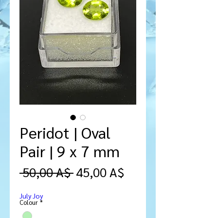
Peridot | Oval
Pair | 9 x 7 mm
Prezzo
Prezzo
 50,00 A$ 
45,00 A$
regolare
scontato
July Joy
Colour
*