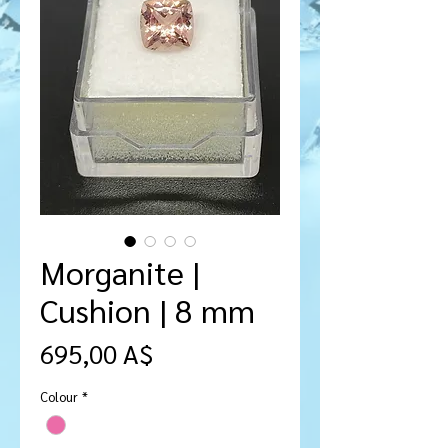
Morganite |
Cushion | 8 mm
Prezzo
695,00 A$
Colour
*