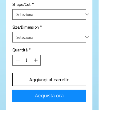
Shape/Cut
*
Size/Dimension
*
Quantità
*
Aggiungi al carrello
Acquista ora
Stone Type:
Morganite
Colour:
Peach - Amazing colour
Shape/Cut:
Cushion