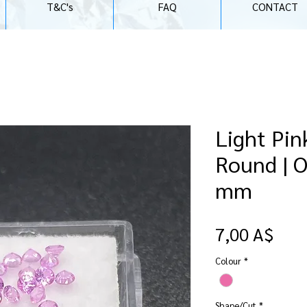
T&C's
FAQ
CONTACT
Light Pin
Round | O
mm
Pre
7,00 A$
Colour
*
Shape/Cut
*