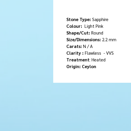
Stone Type:
Sapphire
Colour:
Light Pink
Shape/Cut:
Round
Size/Dimensions:
2.2 mm
Carats:
N / A
Clarity :
Flawless -
VVS
Treatment
: Heated
Origin: Ceylon