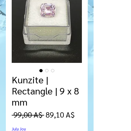
Kunzite |
Rectangle | 9 x 8
mm
Prezzo
Prezzo
 99,00 A$ 
89,10 A$
regolare
scontato
July Joy