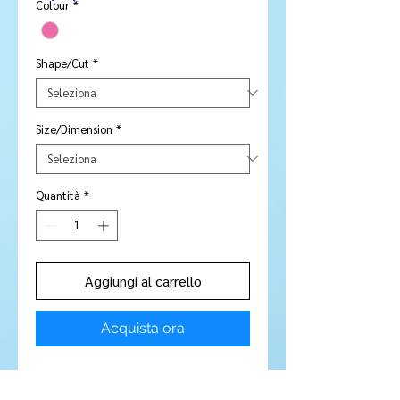
Colour
*
Shape/Cut
*
Size/Dimension
*
Quantità
*
Aggiungi al carrello
Acquista ora
Stone Type:
Kunzite