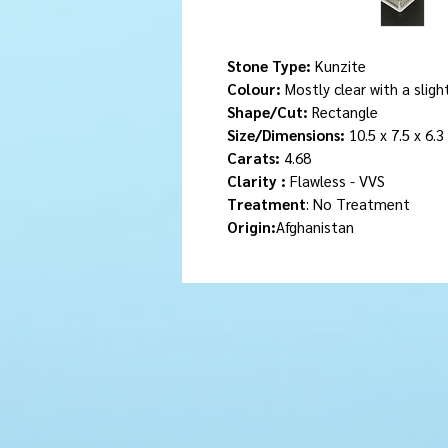
Stone Type:
Kunzite
Colour:
Mostly clear with a slig
Shape/Cut:
Rectangle
Size/Dimensions:
10.5 x 7.5 x 6.
Carats:
4.68
Clarity :
Flawless - VVS
Treatment
: No Treatment
Origin:
Afghanistan