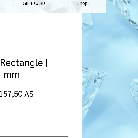
GIFT CARD
Shop
 Rectangle |
.5 mm
Prezzo
Prezzo
157,50 A$
regolare
scontato