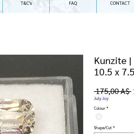
T&C's
FAQ
CONTACT
Kunzite |
10.5 x 7
 175,00 A$ 
July Joy
Colour
*
Shape/Cut
*