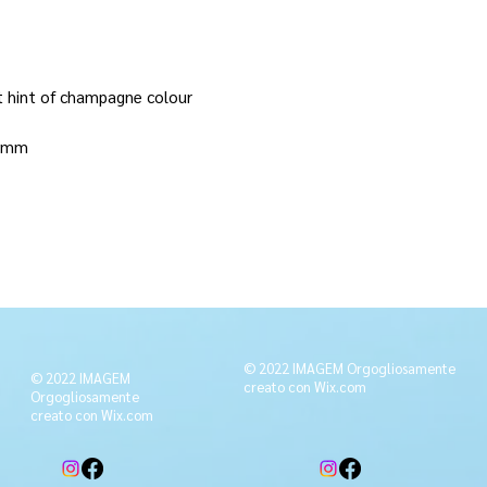
ht hint of champagne colour
3 mm
© 2022 IMAGEM Orgogliosamente
© 2022 IMAGEM
creato con
Wix.com
Orgogliosamente
creato con
Wix.com