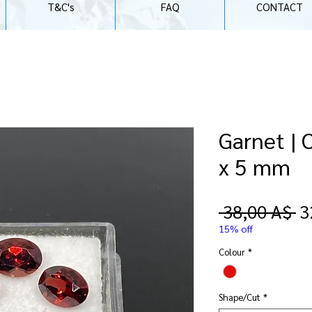
T&C's
FAQ
CONTACT
Garnet | O
x 5 mm
P
 38,00 A$ 
3
r
15% off
Colour
*
Shape/Cut
*