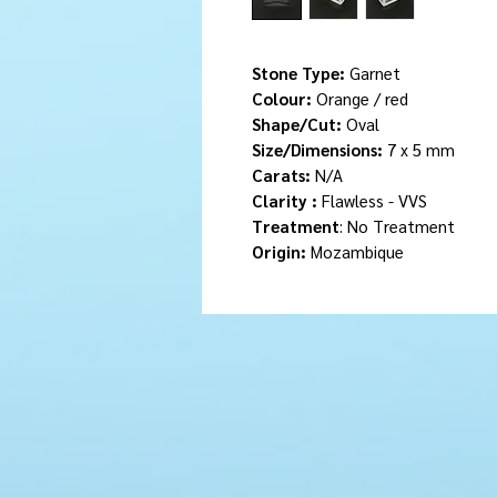
Stone Type:
Garnet
Colour:
Orange / red
Shape/Cut:
Oval
Size/Dimensions:
7 x 5 mm
Carats:
N/A
Clarity :
Flawless - VVS
Treatment
: No Treatment
Origin:
Mozambique