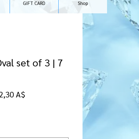
GIFT CARD
Shop
val set of 3 | 7
rezzo
Prezzo
2,30 A$
egolare
scontato