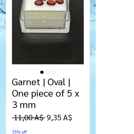
Garnet | Oval |
One piece of 5 x
3 mm
Prezzo
Prezzo
 11,00 A$ 
9,35 A$
regolare
scontato
15% off