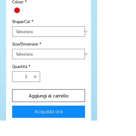
Colour
*
Shape/Cut
*
Size/Dimension
*
Quantità
*
Aggiungi al carrello
Acquista ora
Stone Type:
Garnet