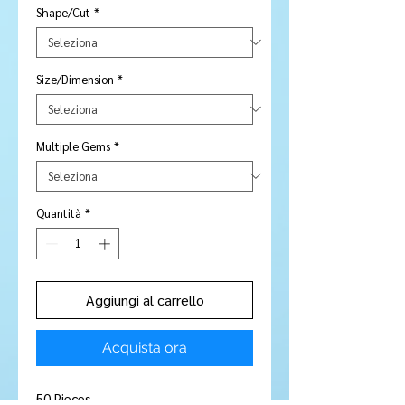
Shape/Cut
*
Size/Dimension
*
Multiple Gems
*
Quantità
*
Aggiungi al carrello
Acquista ora
50 Pieces