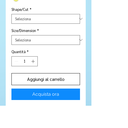
Shape/Cut
*
Size/Dimension
*
Quantità
*
Aggiungi al carrello
Acquista ora
Stone Type:
Beryl
Colour :
Yellow