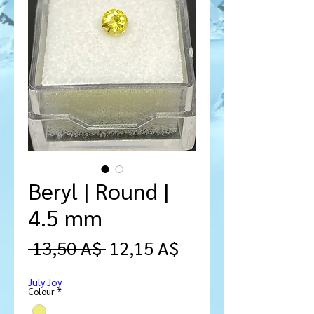
Beryl | Round |
4.5 mm
Prezzo
Prezzo
 13,50 A$ 
12,15 A$
regolare
scontato
July Joy
Colour
*