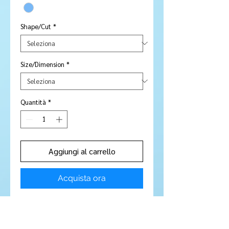
Shape/Cut
*
Size/Dimension
*
Quantità
*
Aggiungi al carrello
Acquista ora
Stone Type:
Sapphire