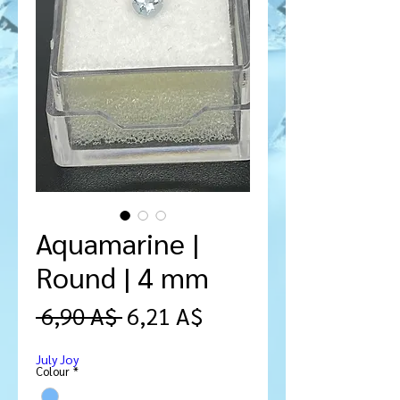
Aquamarine |
Round | 4 mm
Prezzo
Prezzo
 6,90 A$ 
6,21 A$
regolare
scontato
July Joy
Colour
*