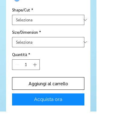
Shape/Cut
*
Size/Dimension
*
Quantità
*
Aggiungi al carrello
Acquista ora
Stone Type:
Aquamarine
Colour:
Light Blue