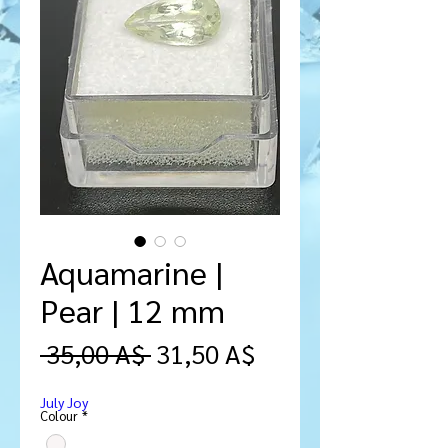
Aquamarine |
Pear | 12 mm
Prezzo
Prezzo
 35,00 A$ 
31,50 A$
regolare
scontato
July Joy
Colour
*