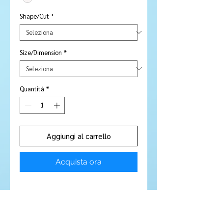
Shape/Cut
*
Size/Dimension
*
Quantità
*
Aggiungi al carrello
Acquista ora
Stone Type:
Aquamarine
Colour :
Clear / light green tinge