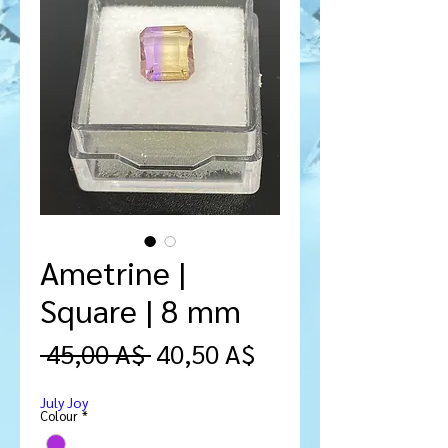
Ametrine |
Square | 8 mm
Prezzo
Prezzo
 45,00 A$ 
40,50 A$
regolare
scontato
July Joy
Colour
*