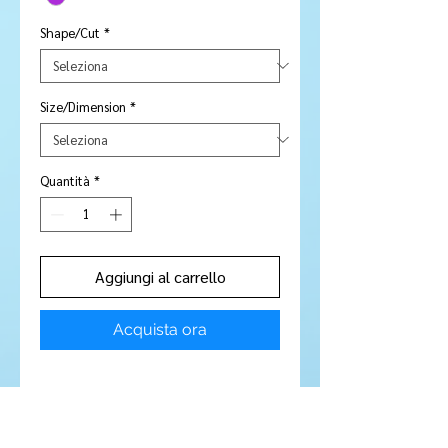
Shape/Cut
*
Size/Dimension
*
Quantità
*
Aggiungi al carrello
Acquista ora
Stone Type:
Ametrine
Colour:
Purple / Gold