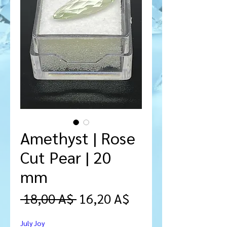
Amethyst | Rose
Cut Pear | 20
mm
Prezzo
Prezzo
 18,00 A$ 
16,20 A$
regolare
scontato
July Joy