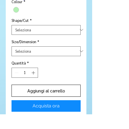
Colour
*
Shape/Cut
*
Size/Dimension
*
Quantità
*
Aggiungi al carrello
Acquista ora
Stone Type:
Amethyst