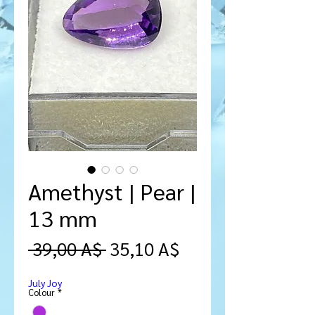
Amethyst | Pear |
13 mm
Prezzo
Prezzo
 39,00 A$ 
35,10 A$
regolare
scontato
July Joy
Colour
*