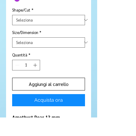
Shape/Cut
*
Size/Dimension
*
Quantità
*
Aggiungi al carrello
Acquista ora
Amethyst Pear 13 mm
Stone Type:
Amethyst