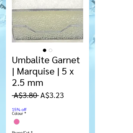
Umbalite Garnet
| Marquise | 5 x
2.5 mm
नियमित
बिक्री
 A$3.80 
A$3.23
मूल्य
मूल्य
15% off
Colour
*
Shape/Cut
*