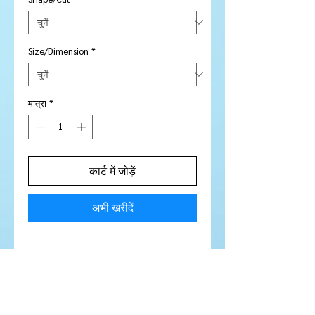
Size/Dimension
*
मात्रा
*
कार्ट में जोड़ें
अभी खरीदें
Stone Type:
Garnet
Colour:
Deep Pink - gorgeous
colour
Shape/Cut:
Marquise