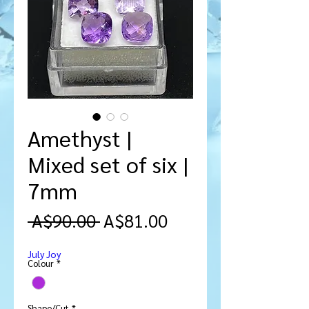
Amethyst |
Mixed set of six |
7mm
नियमित
बिक्री
 A$90.00 
A$81.00
मूल्य
मूल्य
July Joy
Colour
*
Shape/Cut
*